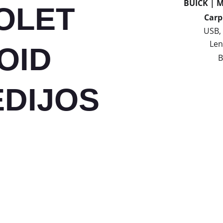
BUICK | M
OLET 
Carp
USB, 
Len
OID 
B
EDIJOS