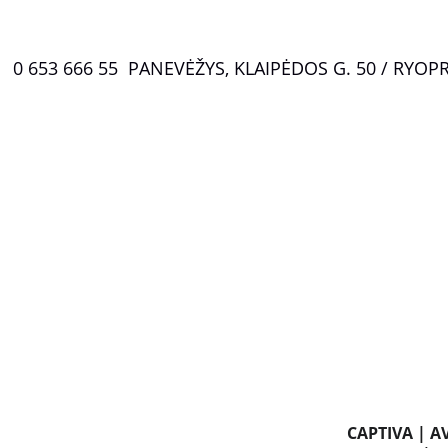
0 653 666 55  PANEVĖŽYS, KLAIPĖDOS G. 50 / RYO
P
CAPTIVA | AV