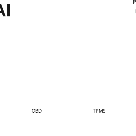
P
AI
OBD
TPMS