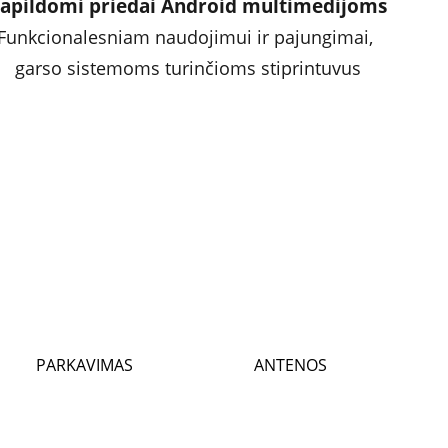
apildomi priedai Android multimedijoms
Funkcionalesniam naudojimui ir pajungimai, 
garso sistemoms turinčioms stiprintuvus
PARKAVIMAS
ANTENOS