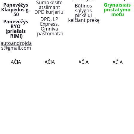
Sumokėsite 
Panevėžys 
Grynaisiais 
Būtinos 
atsiimant 
Klaipėdos g. 
pristatymo 
sąlygos 
DPD kurjeriui 
50
metu
pirkėjui 
DPD, LP 
keičiant prekę
Panevėžys 
Express, 
RYO 
Omniva 
(priešais 
paštomatai
RIMI)
autoandrojda
s@gmail.com
PLAČIAU..
PLAČIAU..
PLAČIAU..
PLAČIAU..