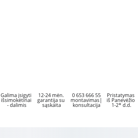
Galima įsigyti 
12-24 mėn. 
 0 653 666 55 
Pristatymas 
išsimokėtinai 
garantija su 
montavimas|
iš Panevėžio 
- dalimis
sąskaita
konsultacija
1-2* d.d.