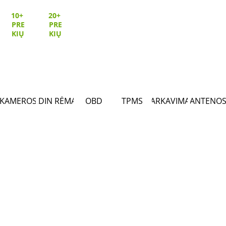
10+ 
20+ 
PRE
PRE
KIŲ
KIŲ
KAMEROS
2DIN RĖMAI
OBD
TPMS
PARKAVIMAS
ANTENO