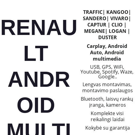
TRAFFIC| KANGOO| 
SANDERO| VIVARO| 
RENAU
CAPTUR | CLIO | 
MEGANE| LOGAN | 
DUSTER
LT 
Carplay, Android 
Auto, Android 
multimedia 
USB, GPS, WiFi, 
ANDR
Youtube, Spotify, Waze, 
Google..
Lengvas montavimas, 
montavimo paslaugos
OID 
Bluetooth, laisvų rankų 
įranga, kameros
Komplekte visi 
reikalingi laidai
MULTI
Kokybė su garantija