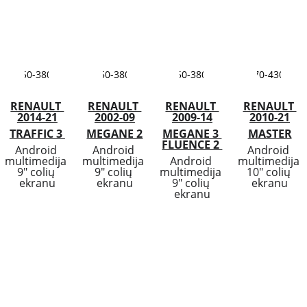
150-380€
150-380€
150-380€
170-430€
RENAULT 
RENAULT 
RENAULT 
RENAULT 
2014-21
2002-09
2009-14
2010-21
TRAFFIC 3 
MEGANE 2
MEGANE 3 
MASTER
FLUENCE 2 
Android 
Android 
Android 
multimedija 
multimedija 
Android 
multimedija 
9"
 colių 
9"
 colių 
multimedija 
10"
 colių 
ekranu
ekranu
9"
 colių 
ekranu
ekranu