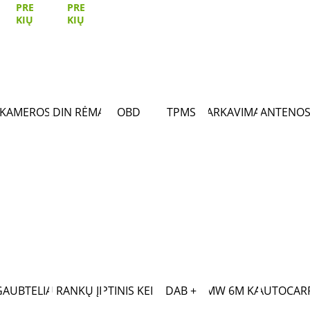
PRE
PRE
KIŲ
KIŲ
KAMEROS
2DIN RĖMAI
OBD
TPMS
PARKAVIMAS
ANTENO
GAUBTELIAI
LAISVŲ RANKŲ ĮRANGA
MB OPTINIS KEITIKLIS
DAB +
MB/BMW 6M KABELIS
WWW.AUTOCARP