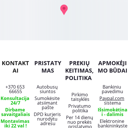
KONTAKT
PRISTATY
PREKIŲ 
APMOKĖJI
AI
MAS
KEITIMAS, 
MO BŪDAI
POLITIKA
+370 653 
Autobusų 
Bankiniu 
66655
siuntos
pavedimu
Pirkimo 
Konsultacija 
Sumokėsite 
Paypal.com
taisyklės
24/7
atsiimant 
sistema
Privatumo 
pašte
Dirbame 
Išsimokėtina
politika
savaitgaliais
DPD kurjeris 
i - dalimis
Per 14 dienų 
nurodytu 
Montavimas 
Elektronine 
nuo prekės 
adresu
iki 22 val !
bankininkyste
pristatymo