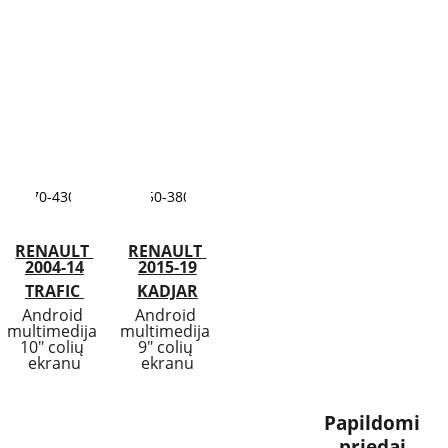
170-430€
150-380€
RENAULT 
RENAULT 
2004-14
2015-19
TRAFIC 
KADJAR
Android 
Android 
multimedija 
multimedija 
10"
 colių 
9" colių 
ekranu
ekranu
Papildomi 
priedai 