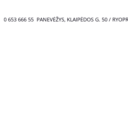
0 653 666 55  PANEVĖŽYS, KLAIPĖDOS G. 50 / RYO
P