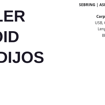
SEBRING | AS
ER 
Carp
USB, 
Len
ID 
B
DIJOS