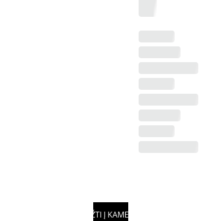
GRĮŽTI Į KAMERAS