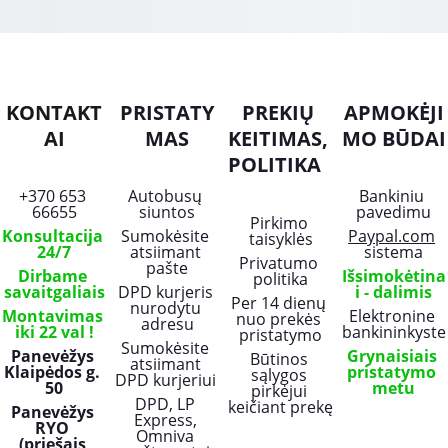
KONTAKT
PRISTATY
PREKIŲ 
APMOKĖJI
AI
MAS
KEITIMAS, 
MO BŪDAI
POLITIKA
+370 653 
Autobusų 
Bankiniu 
66655
siuntos
pavedimu
Pirkimo 
Konsultacija 
Sumokėsite 
Paypal.com
taisyklės
24/7
atsiimant 
sistema
Privatumo 
pašte
Dirbame 
Išsimokėtina
politika
savaitgaliais
DPD kurjeris 
i - dalimis
Per 14 dienų 
nurodytu 
Montavimas 
Elektronine 
nuo prekės 
adresu
iki 22 val !
bankininkyste
pristatymo
Sumokėsite 
Panevėžys 
Grynaisiais 
Būtinos 
atsiimant 
Klaipėdos g. 
pristatymo 
sąlygos 
DPD kurjeriui 
50
metu
pirkėjui 
DPD, LP 
keičiant prekę
Panevėžys 
Express, 
RYO 
Omniva 
(priešais 