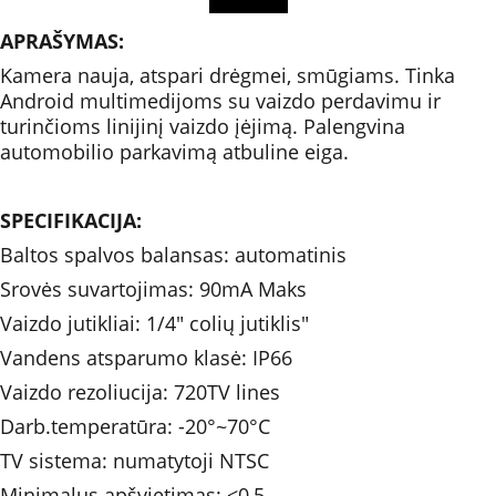
APRAŠYMAS:
Kamera nauja, atspari drėgmei, smūgiams. Tinka 
Android multimedijoms su vaizdo perdavimu ir 
turinčioms linijinį vaizdo įėjimą. Palengvina 
automobilio parkavimą atbuline eiga. 
SPECIFIKACIJA:
Baltos spalvos balansas: automatinis 
Srovės suvartojimas: 90mA Maks 
Vaizdo jutikliai: 1/4" colių jutiklis" 
Vandens atsparumo klasė: IP66 
Vaizdo rezoliucija: 720TV lines 
Darb.temperatūra: -20°~70°C
TV sistema: numatytoji NTSC 
Minimalus apšvietimas: <0,5 