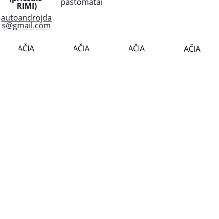
paštomatai
RIMI)
autoandrojda
s@gmail.com
PLAČIAU..
PLAČIAU..
PLAČIAU..
PLAČIAU..