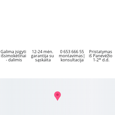
Galima įsigyti 
12-24 mėn. 
 0 653 666 55 
Pristatymas 
išsimokėtinai 
garantija su 
montavimas|
iš Panevėžio 
- dalimis
sąskaita
konsultacija
1-2* d.d.