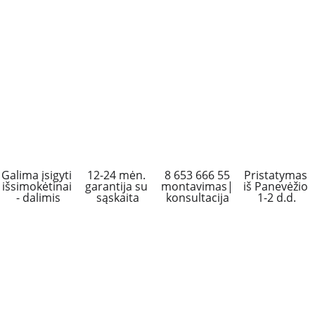
Galima įsigyti 
12-24 mėn. 
 8 653 666 55 
Pristatymas 
išsimokėtinai 
garantija su 
montavimas|
iš Panevėžio 
- dalimis
sąskaita
konsultacija
1-2 d.d.