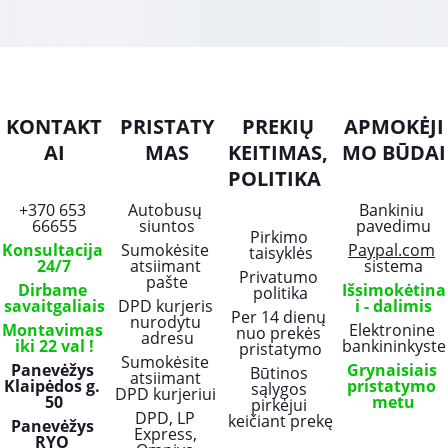
KONTAKT
PRISTATY
PREKIŲ 
APMOKĖJI
AI
MAS
KEITIMAS, 
MO BŪDAI
POLITIKA
+370 653 
Autobusų 
Bankiniu 
66655
siuntos
pavedimu
Pirkimo 
Konsultacija 
Sumokėsite 
Paypal.com
taisyklės
24/7
atsiimant 
sistema
Privatumo 
pašte
Dirbame 
Išsimokėtina
politika
savaitgaliais
DPD kurjeris 
i - dalimis
Per 14 dienų 
nurodytu 
Montavimas 
Elektronine 
nuo prekės 
adresu
iki 22 val !
bankininkyste
pristatymo
Sumokėsite 
Panevėžys 
Grynaisiais 
Būtinos 
atsiimant 
Klaipėdos g. 
pristatymo 
sąlygos 
DPD kurjeriui 
50
metu
pirkėjui 
DPD, LP 
keičiant prekę
Panevėžys 
Express, 
RYO 