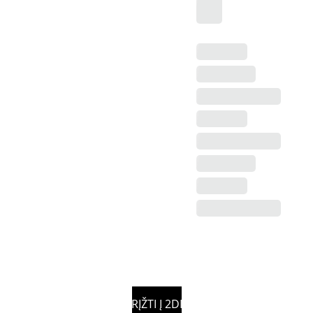
GRĮŽTI Į 2DIN