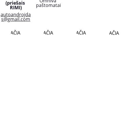
Omniva 
(priešais 
paštomatai
RIMI)
autoandrojda
s@gmail.com
PLAČIAU..
PLAČIAU..
PLAČIAU..
PLAČIAU..