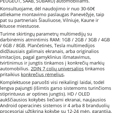
PEUGEOT, SAAB, SUBARU) automobiliams.
Konsultuojame, dėl naudojimo ir nuo 30-60€ 
atliekame montavimo paslaugas Panevėžyje, taip 
pat su partneriais Šiauliuose, Vilniuje, Kaune ir 
kituose miestuose. 
Turime skirtingų parametrų multimedijų su 
darbinėmis atmintimis RAM: 1GB / 2GB / 3GB / 4GB 
/ 6GB / 8GB. Plančetinės, Tesla multimedijos 
didžiausiais galimais ekranais, arba originalios 
imitacijos, pagal gamyklinius išmatavimus, 
tvirtinimus ir jungtis tinkamos į konkrečių markių 
automobilius. 
2DIN 7 colių universalios
 tinkamos 
pritaikius 
konkrečius rėmelius
.
Komplektuose paruošti visi reikalingi laidai, todėl 
lengva pajungti (išimtis garso sistemoms turinčioms 
stiprintuvus ar optines jungtis). HD / OLED 
aukščiausios kokybės liečiami ekranai, naujausios 
Android operacinės sistemos ir 4 arba 8 branduolių 
procesoriai užtikrina kokybę su 12-24 mėn. garantija.