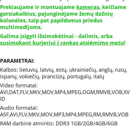
Prekiaujame ir montuojame 
kameras
, keičiame 
garsiakalbius, pajunginėjame žemų dažnių 
kolonėles, taip pat papildomus priedus 
multimedijoms. 
Galima įsigyti išsimokėtinai - dalimis, arba 
susimokant kurjeriui į rankas atsiėmimo metu
!
PARAMETRAI: 
Kalbos: lietuvių, latvių, estų, ukrainiečių, anglų, rusų, 
ispanų, vokiečių, prancūzų, portugalų, italų
Video formatai: 
AVI,DAT,FLV,MKV,MOV,MP4,MPEG,OGM,RMVB,VOB,XV
ID
Audio formatai: 
ASF,AVI,FLV,MKV,MOV,MP3,MP4,MPEG,RM,RMVB,VOB
RAM darbinė atmintis: DDR3 1GB/2GB/4GB/6GB