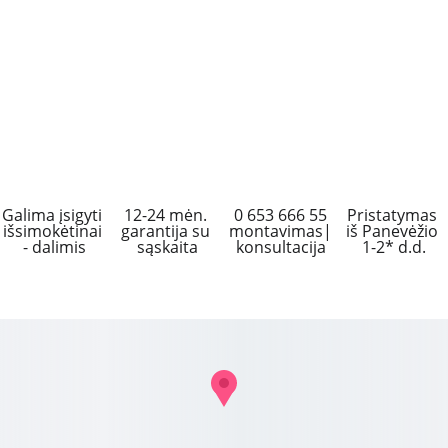
Galima įsigyti 
12-24 mėn. 
 0 653 666 55 
Pristatymas 
išsimokėtinai 
garantija su 
montavimas|
iš Panevėžio 
- dalimis
sąskaita
konsultacija
1-2* d.d.