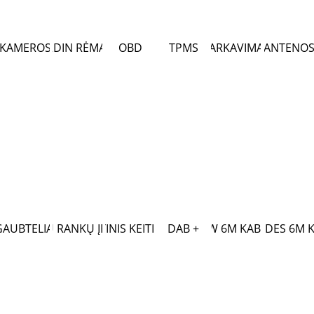
KAMEROS
2DIN RĖMAI
OBD
TPMS
PARKAVIMAS
ANTENO
GAUBTELIAI
LAISVŲ RANKŲ ĮRANGA
OPTINIS KEITIKLIS
DAB +
BMW 6M KABELIS
MERCEDES 6M K