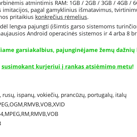
rbinėmis atmintimis RAM: 1GB / 2GB / 3GB / 4GB / 6G
os imitacijos, pagal gamyklinius išmatavimus, tvirtinim
mos pritaikius 
konkrečius rėmelius
.
odėl lengva pajungti (išimtis garso sistemoms turinčio
aujausios Android operacinės sistemos ir 4 arba 8 br
ičiame garsiakalbius, pajunginėjame žemų dažnių 
 
susimokant kurjeriui į rankas atsiėmimo metu
!
ų, rusų, ispanų, vokiečių, prancūzų, portugalų, italų
MPEG,OGM,RMVB,VOB,XVID
MP4,MPEG,RM,RMVB,VOB
B