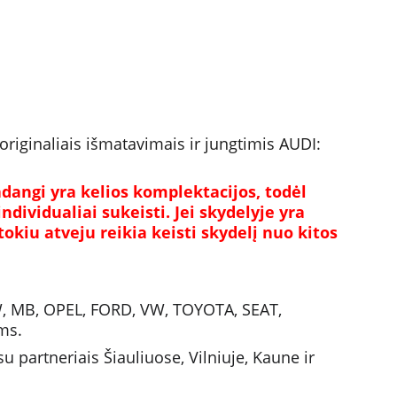
originaliais išmatavimais ir jungtimis AUDI: 
adangi yra kelios komplektacijos, todėl 
ndividualiai sukeisti. Jei skydelyje yra 
kiu atveju reikia keisti skydelį nuo kitos 
W, MB, OPEL, FORD, VW, TOYOTA, SEAT, 
ms.
partneriais Šiauliuose, Vilniuje, Kaune ir 