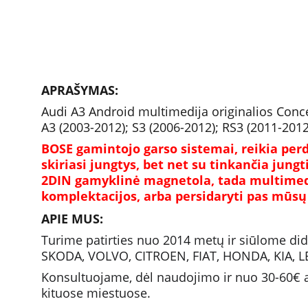
APRAŠYMAS:
Audi A3 Android multimedija originalios Concert
A3 (2003-2012); S3 (2006-2012); RS3 (2011-2012
BOSE gamintojo garso sistemai, reikia perda
skiriasi jungtys, bet net su tinkančia jungti
2DIN gamyklinė magnetola, tada multimedijos
komplektacijos, arba persidaryti pas mūsų 
APIE MUS:
Turime patirties nuo 2014 metų ir siūlome d
SKODA, VOLVO, CITROEN, FIAT, HONDA, KIA, 
Konsultuojame, dėl naudojimo ir nuo 30-60€ at
kituose miestuose. 