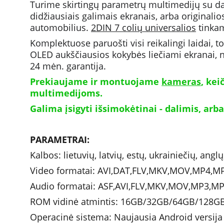
Turime skirtingų parametrų multimedijų su da
didžiausiais galimais ekranais, arba originali
automobilius. 
2DIN 7 colių universalios
 tinka
Komplektuose paruošti visi reikalingi laidai, t
OLED aukščiausios kokybės liečiami ekranai, n
24 mėn. garantija.
Prekiaujame ir montuojame 
kameras
, ke
multimedijoms. 
Galima įsigyti išsimokėtinai - dalimis, arba
PARAMETRAI: 
Kalbos: lietuvių, latvių, estų, ukrainiečių, angl
Video formatai: AVI,DAT,FLV,MKV,MOV,MP4,
Audio formatai: ASF,AVI,FLV,MKV,MOV,MP3,
ROM vidinė atmintis: 16GB/32GB/64GB/128G
Operacinė sistema: Naujausia Android versija