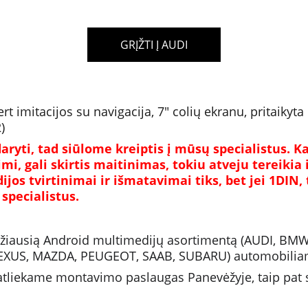
GRĮŽTI Į AUDI
 imitacijos su navigacija, 7" colių ekranu, pritaikyta 
)
ryti, tad siūlome kreiptis į mūsų specialistus. K
mi, gali skirtis maitinimas, tokiu atveju tereikia i
 tvirtinimai ir išmatavimai tiks, bet jei 1DIN, to
specialistus.
idžiausią Android multimedijų asortimentą (AUDI, BM
LEXUS, MAZDA, PEUGEOT, SAAB, SUBARU) automobilia
liekame montavimo paslaugas Panevėžyje, taip pat su 