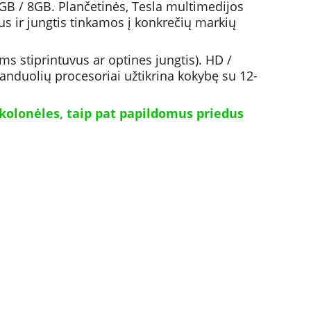
B / 8GB. Plančetinės, Tesla multimedijos 
us ir jungtis tinkamos į konkrečių markių 
ms stiprintuvus ar optines jungtis). HD / 
anduolių procesoriai užtikrina kokybę su 12-
kolonėles, taip pat papildomus priedus 