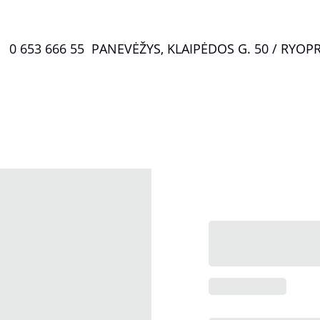
0 653 666 55  PANEVĖŽYS, KLAIPĖDOS G. 50 / RYO
P