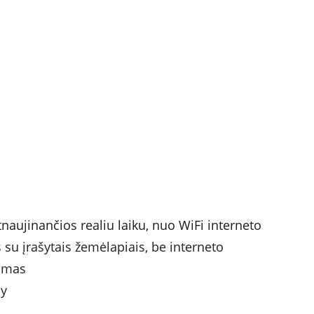
aujinančios realiu laiku, nuo WiFi interneto 
 su įrašytais žemėlapiais, be interneto
vimas
ay