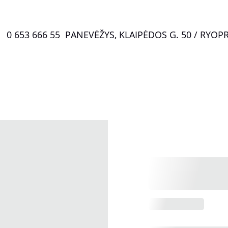
0 653 666 55  PANEVĖŽYS, KLAIPĖDOS G. 50 / RYO
P