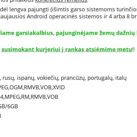
odėl lengva pajungti (išimtis garso sistemoms turinčio
aujausios Android operacinės sistemos ir 4 arba 8 br
ičiame garsiakalbius, pajunginėjame žemų dažnių 
 
susimokant kurjeriui į rankas atsiėmimo metu
!
!
ų, rusų, ispanų, vokiečių, prancūzų, portugalų, italų
MPEG,OGM,RMVB,VOB,XVID
MP4,MPEG,RM,RMVB,VOB
4GB/6GB
B