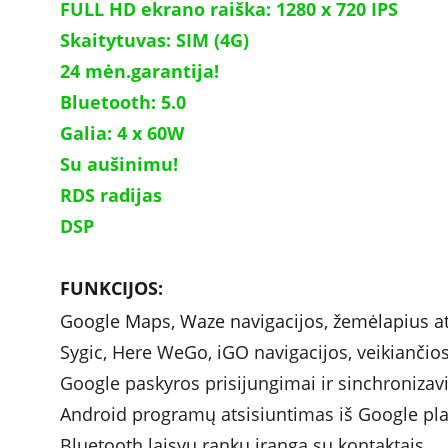
FULL HD ekrano raiška: 1280 x 720 IPS
Skaitytuvas: SIM (4G)
24 mėn.garantija!
Bluetooth: 5.0
Galia: 4 x 60W 	
Su aušinimu!
RDS radijas
DSP
FUNKCIJOS: 
Google Maps, Waze navigacijos, žemėlapius atn
Sygic, Here WeGo, iGO navigacijos, veikiančios
Google paskyros prisijungimai ir sinchroniza
Android programų atsisiuntimas iš Google pl
Bluetooth laisvų rankų įranga su kontaktais