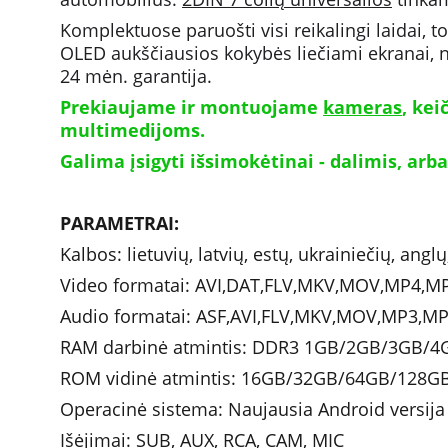
Komplektuose paruošti visi reikalingi laidai, t
OLED aukščiausios kokybės liečiami ekranai, n
24 mėn. garantija.
Prekiaujame ir montuojame 
kameras
, ke
multimedijoms. 
Galima įsigyti išsimokėtinai - dalimis, arba
PARAMETRAI: 
Kalbos: lietuvių, latvių, estų, ukrainiečių, angl
Video formatai: AVI,DAT,FLV,MKV,MOV,MP4,
Audio formatai: ASF,AVI,FLV,MKV,MOV,MP3,
RAM darbinė atmintis: DDR3 1GB/2GB/3GB/
ROM vidinė atmintis: 16GB/32GB/64GB/128G
Operacinė sistema: Naujausia Android versija
Išėjimai: SUB, AUX, RCA, CAM, MIC