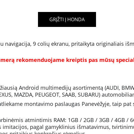
GRĮŽTI Į HONDA
avigacija, 9 colių ekranu, pritaikyta originaliais iš
merą rekomenduojame kreiptis pas mūsų special
idžiausią Android multimedijų asortimentą (AUDI, BM
LEXUS, MAZDA, PEUGEOT, SAAB, SUBARU) automobilia
liekame montavimo paslaugas Panevėžyje, taip pat su 
rbinėmis atmintimis RAM: 1GB / 2GB / 3GB / 4GB / 6G
os imitacijos, pagal gamyklinius išmatavimus, tvirtinim
mos pritaikius 
konkrečius rėmelius
.