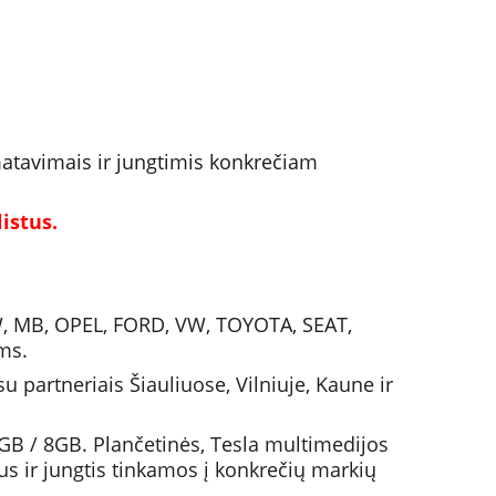
matavimais ir jungtimis konkrečiam 
istus.
W, MB, OPEL, FORD, VW, TOYOTA, SEAT, 
ms.
partneriais Šiauliuose, Vilniuje, Kaune ir 
B / 8GB. Plančetinės, Tesla multimedijos 
us ir jungtis tinkamos į konkrečių markių 