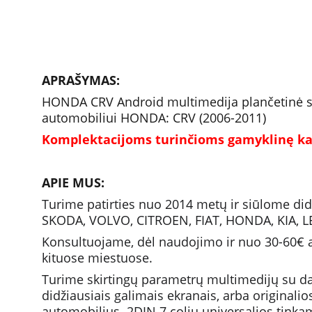
APRAŠYMAS:
HONDA CRV Android multimedija plančetinė su n
automobiliui HONDA: CRV (2006-2011)
Komplektacijoms turinčioms gamyklinę ka
APIE MUS:
Turime patirties nuo 2014 metų ir siūlome d
SKODA, VOLVO, CITROEN, FIAT, HONDA, KIA, 
Konsultuojame, dėl naudojimo ir nuo 30-60€ at
kituose miestuose. 
Turime skirtingų parametrų multimedijų su da
didžiausiais galimais ekranais, arba originali
automobilius. 
2DIN 7 colių universalios
 tinka