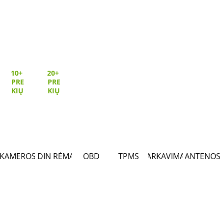
10+ 
20+ 
PRE
PRE
KIŲ
KIŲ
KAMEROS
2DIN RĖMAI
OBD
TPMS
PARKAVIMAS
ANTENO