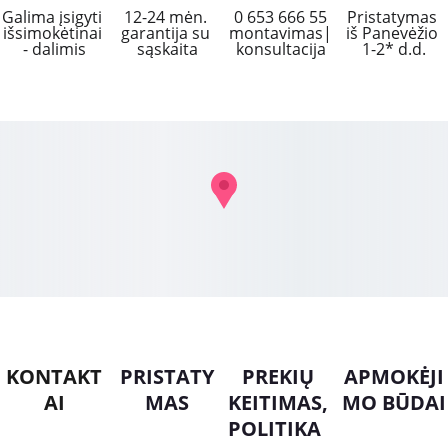
Galima įsigyti 
12-24 mėn. 
 0 653 666 55 
Pristatymas 
išsimokėtinai 
garantija su 
montavimas|
iš Panevėžio 
- dalimis
sąskaita
konsultacija
1-2* d.d.
KONTAKT
PRISTATY
PREKIŲ 
APMOKĖJI
AI
MAS
KEITIMAS, 
MO BŪDAI
POLITIKA