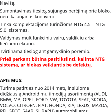
klavišą.
Sumontavimas tiesiog sujungus perėjimą prie bloko, 
nereikalaujantis kodavimo.
Tinka komplektacijoms turinčioms NTG 4.5 
|
 NTG 
5.0  sistemas.
Valdymas multifunkciniu vairu, valdikliu arba 
liečiamu ekranu.
Tvirtinama tiesiog ant gamyklinio porėmio. 
Prieš perkant būtina pasitikslinti, kelinta NTG 
sistema, ar blokas veikiantis be defektų.
APIE MUS:
Turime patirties nuo 2014 metų ir siūlome 
didžiausią Android multimedijų asortimentą (AUDI, 
BMW, MB, OPEL, FORD, VW, TOYOTA, SEAT, SKODA, 
VOLVO, CITROEN, FIAT, HONDA, KIA, LEXUS, MAZDA, 
PEUGEOT, SAAB, SUBARU) automobiliams.