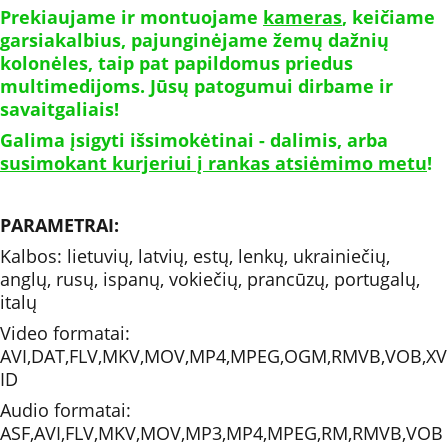
Prekiaujame ir montuojame 
kameras
, keičiame 
garsiakalbius, pajunginėjame žemų dažnių 
kolonėles, taip pat papildomus priedus 
multimedijoms. Jūsų patogumui dirbame ir 
savaitgaliais!
Galima įsigyti išsimokėtinai - dalimis, arba 
susimokant kurjeriui į rankas atsiėmimo metu
!
PARAMETRAI: 
Kalbos: lietuvių, latvių, estų, lenkų, ukrainiečių, 
anglų, rusų, ispanų, vokiečių, prancūzų, portugalų, 
italų
Video formatai: 
AVI,DAT,FLV,MKV,MOV,MP4,MPEG,OGM,RMVB,VOB,XV
ID
Audio formatai: 
ASF,AVI,FLV,MKV,MOV,MP3,MP4,MPEG,RM,RMVB,VOB