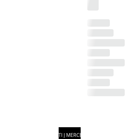
GRĮŽTI Į MERCEDES