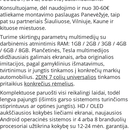
Konsultuojame, dėl naudojimo ir nuo 30-60€ 
atliekame montavimo paslaugas Panevėžyje, taip 
pat su partneriais Šiauliuose, Vilniuje, Kaune ir 
kituose miestuose. 
Turime skirtingų parametrų multimedijų su 
darbinėmis atmintimis RAM: 1GB / 2GB / 3GB / 4GB 
/ 6GB / 8GB. Plančetinės, Tesla multimedijos 
didžiausiais galimais ekranais, arba originalios 
imitacijos, pagal gamyklinius išmatavimus, 
tvirtinimus ir jungtis tinkamos į konkrečių markių 
automobilius. 
2DIN 7 colių universalios
 tinkamos 
pritaikius 
konkrečius rėmelius
.
Komplektuose paruošti visi reikalingi laidai, todėl 
lengva pajungti (išimtis garso sistemoms turinčioms 
stiprintuvus ar optines jungtis). HD / OLED 
aukščiausios kokybės liečiami ekranai, naujausios 
Android operacinės sistemos ir 4 arba 8 branduolių 
procesoriai užtikrina kokybę su 12-24 mėn. garantija.