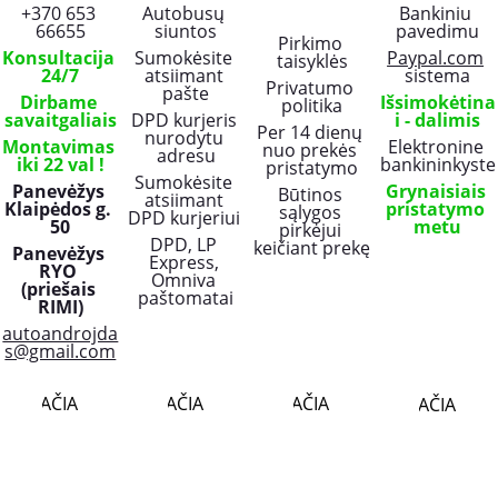
+370 653 
Autobusų 
Bankiniu 
66655
siuntos
pavedimu
Pirkimo 
Konsultacija 
Sumokėsite 
Paypal.com
taisyklės
24/7
atsiimant 
sistema
Privatumo 
pašte
Dirbame 
Išsimokėtina
politika
savaitgaliais
DPD kurjeris 
i - dalimis
Per 14 dienų 
nurodytu 
Montavimas 
Elektronine 
nuo prekės 
adresu
iki 22 val !
bankininkyste
pristatymo
Sumokėsite 
Panevėžys 
Grynaisiais 
Būtinos 
atsiimant 
Klaipėdos g. 
pristatymo 
sąlygos 
DPD kurjeriui 
50
metu
pirkėjui 
DPD, LP 
keičiant prekę
Panevėžys 
Express, 
RYO 
Omniva 
(priešais 
paštomatai
RIMI)
autoandrojda
s@gmail.com
PLAČIAU..
PLAČIAU..
PLAČIAU..
PLAČIAU..