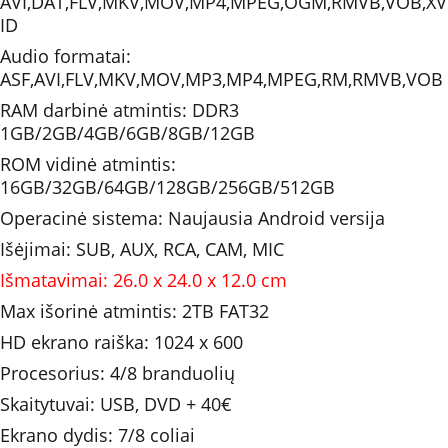
AVI,DAT,FLV,MKV,MOV,MP4,MPEG,OGM,RMVB,VOB,XV
ID
Audio formatai: 
ASF,AVI,FLV,MKV,MOV,MP3,MP4,MPEG,RM,RMVB,VOB
RAM darbinė atmintis: DDR3 
1GB/2GB/4GB/6GB/8GB/12GB
ROM vidinė atmintis: 
16GB/32GB/64GB/128GB/256GB/512GB
Operacinė sistema: Naujausia Android versija
Išėjimai: SUB, AUX, RCA, CAM, MIC
Išmatavimai: 26.0 x 24.0 x 12.0 cm
Max išorinė atmintis: 2TB FAT32
HD ekrano raiška: 1024 x 600
Procesorius: 4/8 branduolių
Skaitytuvai: USB, DVD + 40€
Ekrano dydis: 7/8 coliai