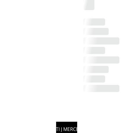
GRĮŽTI Į MERCEDES