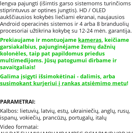
lengva pajungti (išimtis garso sistemoms turinčioms 
stiprintuvus ar optines jungtis). HD / OLED 
aukščiausios kokybės liečiami ekranai, naujausios 
Android operacinės sistemos ir 4 arba 8 branduolių 
procesoriai užtikrina kokybę su 12-24 mėn. garantija.
Prekiaujame ir montuojame 
kameras
, keičiame 
garsiakalbius, pajunginėjame žemų dažnių 
kolonėles, taip pat papildomus priedus 
multimedijoms. Jūsų patogumui dirbame ir 
savaitgaliais!
Galima įsigyti išsimokėtinai - dalimis, arba 
susimokant kurjeriui į rankas atsiėmimo metu
!
PARAMETRAI: 
Kalbos: lietuvių, latvių, estų, ukrainiečių, anglų, rusų, 
ispanų, vokiečių, prancūzų, portugalų, italų
Video formatai: 