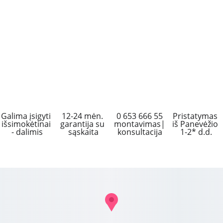
Galima įsigyti 
12-24 mėn. 
 0 653 666 55 
Pristatymas 
išsimokėtinai 
garantija su 
montavimas|
iš Panevėžio 
- dalimis
sąskaita
konsultacija
1-2* d.d.