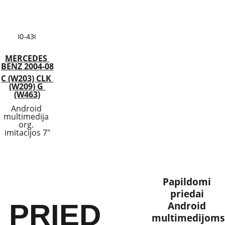
180-430€
MERCEDES 
BENZ 2004-08
C (W203) CLK 
(W209)
 G 
(W463)
Android 
multimedija 
org. 
imitacijos 7"
Papildomi 
priedai 
PRIED
Android 
multimedijoms