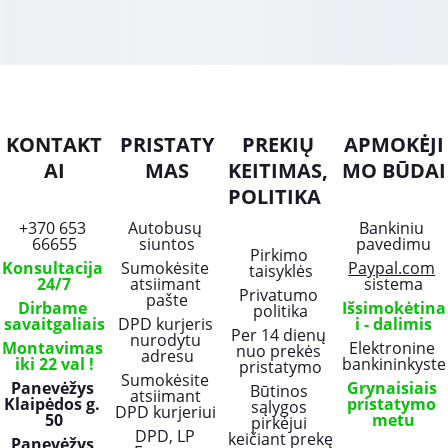
KONTAKT
PRISTATY
PREKIŲ 
APMOKĖJI
AI
MAS
KEITIMAS, 
MO BŪDAI
POLITIKA
+370 653 
Autobusų 
Bankiniu 
66655
siuntos
pavedimu
Pirkimo 
Konsultacija 
Sumokėsite 
Paypal.com
taisyklės
24/7
atsiimant 
sistema
Privatumo 
pašte
Dirbame 
Išsimokėtina
politika
savaitgaliais
DPD kurjeris 
i - dalimis
Per 14 dienų 
nurodytu 
Montavimas 
Elektronine 
nuo prekės 
adresu
iki 22 val !
bankininkyste
pristatymo
Sumokėsite 
Panevėžys 
Grynaisiais 
Būtinos 
atsiimant 
Klaipėdos g. 
pristatymo 
sąlygos 
DPD kurjeriui 
50
metu
pirkėjui 
DPD, LP 
keičiant prekę
Panevėžys 