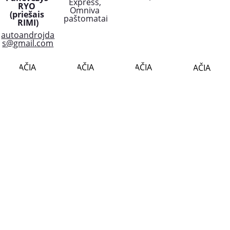
Express, 
RYO 
Omniva 
(priešais 
paštomatai
RIMI)
autoandrojda
s@gmail.com
PLAČIAU..
PLAČIAU..
PLAČIAU..
PLAČIAU..