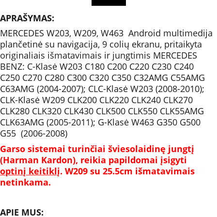
APRAŠYMAS:
MERCEDES W203, W209, W463  Android multimedija 
plančetinė su navigacija, 9 colių ekranu, pritaikyta 
originaliais išmatavimais ir jungtimis MERCEDES 
BENZ: C-Klasė W203 C180 C200 C220 C230 C240 
C250 C270 C280 C300 C320 C350 C32AMG C55AMG 
C63AMG (2004-2007); CLC-Klasė W203 (2008-2010); 
CLK-Klasė W209 CLK200 CLK220 CLK240 CLK270 
CLK280 CLK320 CLK430 CLK500 CLK550 CLK55AMG 
CLK63AMG (2005-2011); G-Klasė W463 G350 G500 
G55  (2006-2008)
Garso sistemai turinčiai šviesolaidinę jungtį 
(Harman Kardon), reikia papildomai įsigyti 
optinį keitiklį
. W209 su 25.5cm išmatavimais 
netinkama.
APIE MUS: