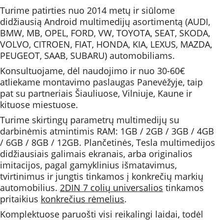
Turime patirties nuo 2014 metų ir siūlome 
didžiausią Android multimedijų asortimentą (AUDI, 
BMW, MB, OPEL, FORD, VW, TOYOTA, SEAT, SKODA, 
VOLVO, CITROEN, FIAT, HONDA, KIA, LEXUS, MAZDA, 
PEUGEOT, SAAB, SUBARU) automobiliams.
Konsultuojame, dėl naudojimo ir nuo 30-60€ 
atliekame montavimo paslaugas Panevėžyje, taip 
pat su partneriais Šiauliuose, Vilniuje, Kaune ir 
kituose miestuose. 
Turime skirtingų parametrų multimedijų su 
darbinėmis atmintimis RAM: 1GB / 2GB / 3GB / 4GB 
/ 6GB / 8GB / 12GB. Plančetinės, Tesla multimedijos 
didžiausiais galimais ekranais, arba originalios 
imitacijos, pagal gamyklinius išmatavimus, 
tvirtinimus ir jungtis tinkamos į konkrečių markių 
automobilius. 
2DIN 7 colių universalios
 tinkamos 
pritaikius 
konkrečius rėmelius
.
Komplektuose paruošti visi reikalingi laidai, todėl 