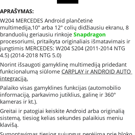
APRAŠYMAS:
W204 MERCEDES Android plančetinė 
multimedija,10" arba 12" colių didžiausiu ekranu, 8 
branduolių geriausiu rinkoje 
Snapdragon 
procesoriumi, pritaikyta originaliais išmatavimais ir 
jungtimis MERCEDES: W204 S204 (2011-2014 NTG 
4.5) (2014-2018 NTG 5.0)
Norint išsaugoti gamyklinę multimediją pridedant 
funkcionalumą siūlome 
CARPLAY ir ANDROID AUTO 
integraciją.
Palaiko visas gamyklines funkcijas (automobilio 
informaciją, parkavimo jutiklius, galinę ir 360° 
kameras ir kt.).
Greitai ir patogiai keiskite Android arba originalią 
sistemą, tiesiog kelias sekundes palaikius meniu 
klavišą.
Sumontavimas tiesiog sujungus perėjimą prie bloko, 