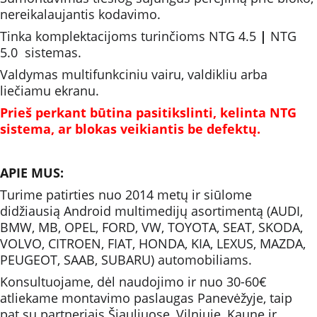
nereikalaujantis kodavimo.
Tinka komplektacijoms turinčioms NTG 4.5 
|
 NTG 
5.0  sistemas.
Valdymas multifunkciniu vairu, valdikliu arba 
liečiamu ekranu.
Prieš perkant būtina pasitikslinti, kelinta NTG 
sistema, ar blokas veikiantis be defektų.
APIE MUS:
Turime patirties nuo 2014 metų ir siūlome 
didžiausią Android multimedijų asortimentą (AUDI, 
BMW, MB, OPEL, FORD, VW, TOYOTA, SEAT, SKODA, 
VOLVO, CITROEN, FIAT, HONDA, KIA, LEXUS, MAZDA, 
PEUGEOT, SAAB, SUBARU) automobiliams.
Konsultuojame, dėl naudojimo ir nuo 30-60€ 
atliekame montavimo paslaugas Panevėžyje, taip 
pat su partneriais Šiauliuose, Vilniuje, Kaune ir 