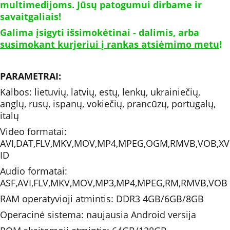
multimedijoms. Jūsų patogumui dirbame ir 
savaitgaliais!
Galima įsigyti išsimokėtinai - dalimis, arba 
susimokant kurjeriui į rankas atsiėmimo metu
!
PARAMETRAI: 
Kalbos: lietuvių, latvių, estų, lenkų, ukrainiečių, 
anglų, rusų, ispanų, vokiečių, prancūzų, portugalų, 
italų
Video formatai: 
AVI,DAT,FLV,MKV,MOV,MP4,MPEG,OGM,RMVB,VOB,XV
ID
Audio formatai: 
ASF,AVI,FLV,MKV,MOV,MP3,MP4,MPEG,RM,RMVB,VOB
RAM operatyvioji atmintis: DDR3 4GB/6GB/8GB
Operacinė sistema: naujausia Android versija