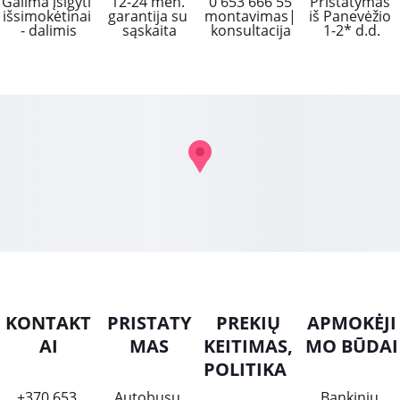
Galima įsigyti 
12-24 mėn. 
 0 653 666 55 
Pristatymas 
išsimokėtinai 
garantija su 
montavimas|
iš Panevėžio 
- dalimis
sąskaita
konsultacija
1-2* d.d.
KONTAKT
PRISTATY
PREKIŲ 
APMOKĖJI
AI
MAS
KEITIMAS, 
MO BŪDAI
POLITIKA
+370 653 
Autobusų 
Bankiniu 