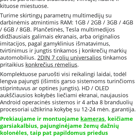
kituose miestuose. 
Turime skirtingų parametrų multimedijų su 
darbinėmis atmintimis RAM: 1GB / 2GB / 3GB / 4GB 
/ 6GB / 8GB. Plančetinės, Tesla multimedijos 
didžiausiais galimais ekranais, arba originalios 
imitacijos, pagal gamyklinius išmatavimus, 
tvirtinimus ir jungtis tinkamos į konkrečių markių 
automobilius. 
2DIN 7 colių universalios
 tinkamos 
pritaikius 
konkrečius rėmelius
.
Komplektuose paruošti visi reikalingi laidai, todėl 
lengva pajungti (išimtis garso sistemoms turinčioms 
stiprintuvus ar optines jungtis). HD / OLED 
aukščiausios kokybės liečiami ekranai, naujausios 
Android operacinės sistemos ir 4 arba 8 branduolių 
procesoriai užtikrina kokybę su 12-24 mėn. garantija.
Prekiaujame ir montuojame 
kameras
, keičiame 
garsiakalbius, pajunginėjame žemų dažnių 
kolonėles, taip pat papildomus priedus 