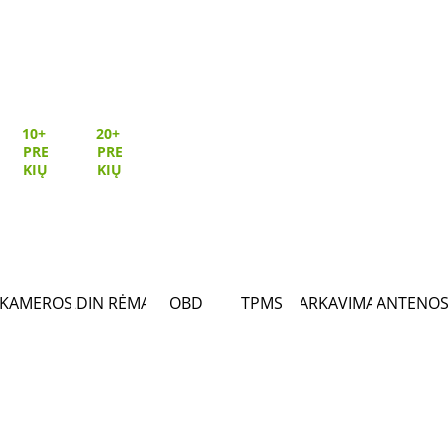
10+ 
20+ 
PRE
PRE
KIŲ
KIŲ
KAMEROS
2DIN RĖMAI
OBD
TPMS
PARKAVIMAS
ANTENO