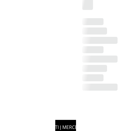
GRĮŽTI Į MERCEDES