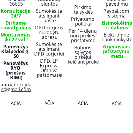
66655
siuntos
pavedimu
Pirkimo 
Konsultacija 
Sumokėsite 
Paypal.com
taisyklės
24/7
atsiimant 
sistema
Privatumo 
pašte
Dirbame 
Išsimokėtina
politika
savaitgaliais
DPD kurjeris 
i - dalimis
Per 14 dienų 
nurodytu 
Montavimas 
Elektronine 
nuo prekės 
adresu
iki 22 val !
bankininkyste
pristatymo
Sumokėsite 
Panevėžys 
Grynaisiais 
Būtinos 
atsiimant 
Klaipėdos g. 
pristatymo 
sąlygos 
DPD kurjeriui 
50
metu
pirkėjui 
DPD, LP 
keičiant prekę
Panevėžys 
Express, 
RYO 
Omniva 
(priešais 
paštomatai
RIMI)
autoandrojda
s@gmail.com
PLAČIAU..
PLAČIAU..
PLAČIAU..
PLAČIAU..