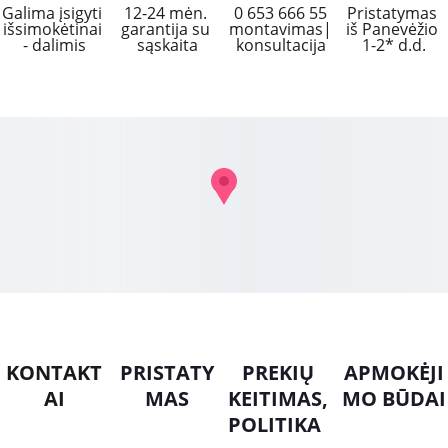
Galima įsigyti 
12-24 mėn. 
 0 653 666 55 
Pristatymas 
išsimokėtinai 
garantija su 
montavimas|
iš Panevėžio 
- dalimis
sąskaita
konsultacija
1-2* d.d.
KONTAKT
PRISTATY
PREKIŲ 
APMOKĖJI
AI
MAS
KEITIMAS, 
MO BŪDAI
POLITIKA