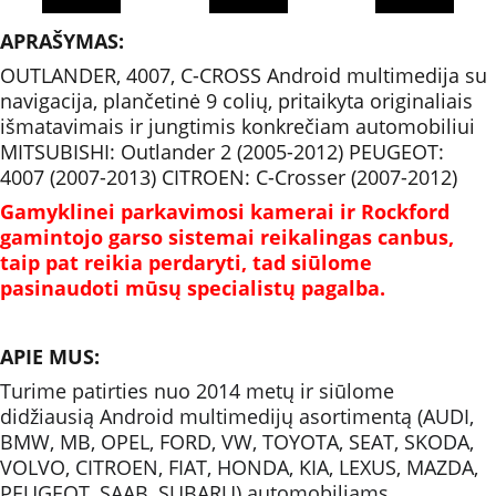
APRAŠYMAS:
OUTLANDER, 4007, C-CROSS Android multimedija su 
navigacija, plančetinė 9 colių, pritaikyta originaliais 
išmatavimais ir jungtimis konkrečiam automobiliui 
MITSUBISHI: Outlander 2 (2005-2012) PEUGEOT: 
4007 (2007-2013) CITROEN: C-Crosser (2007-2012)
Gamyklinei parkavimosi kamerai ir Rockford 
gamintojo garso sistemai reikalingas canbus, 
taip pat reikia perdaryti, tad siūlome 
pasinaudoti mūsų specialistų pagalba.
APIE MUS:
Turime patirties nuo 2014 metų ir siūlome 
didžiausią Android multimedijų asortimentą (AUDI, 
BMW, MB, OPEL, FORD, VW, TOYOTA, SEAT, SKODA, 
VOLVO, CITROEN, FIAT, HONDA, KIA, LEXUS, MAZDA, 
PEUGEOT, SAAB, SUBARU) automobiliams.