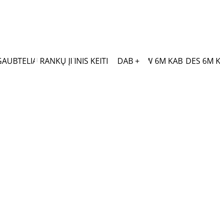
GAUBTELIAI
LAISVŲ RANKŲ ĮRANGA
OPTINIS KEITIKLIS
DAB +
BMW 6M KABELIS
MERCEDES 6M K