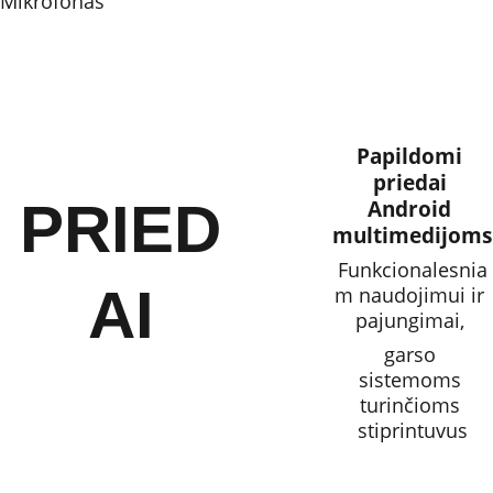
Mikrofonas
Papildomi 
priedai 
PRIED
Android 
multimedijoms
Funkcionalesnia
AI
m naudojimui ir 
pajungimai, 
garso 
sistemoms 
turinčioms 
stiprintuvus