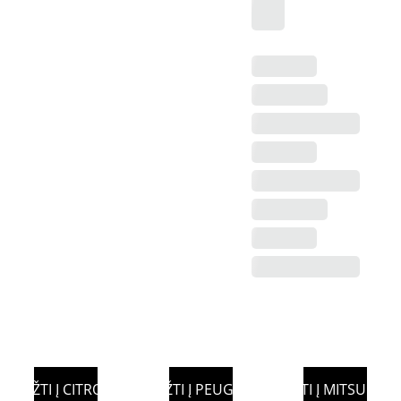
GRĮŽTI Į CITROEN
GRĮŽTI Į PEUGEOT
GRĮŽTI Į MITSUBISH