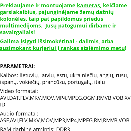
Prekiaujame ir montuojame 
kameras
, keičiame 
garsiakalbius, pajunginėjame žemų dažnių 
kolonėles, taip pat papildomus priedus 
multimedijoms.  Jūsų patogumui dirbame ir 
savaitgaliais!
Galima įsigyti išsimokėtinai - dalimis, arba 
susimokant kurjeriui į rankas atsiėmimo metu
!
PARAMETRAI: 
Kalbos: lietuvių, latvių, estų, ukrainiečių, anglų, rusų, 
ispanų, vokiečių, prancūzų, portugalų, italų
Video formatai: 
AVI,DAT,FLV,MKV,MOV,MP4,MPEG,OGM,RMVB,VOB,XV
ID
Audio formatai: 
ASF,AVI,FLV,MKV,MOV,MP3,MP4,MPEG,RM,RMVB,VOB
RAM darbinė atmintis: DDR3 