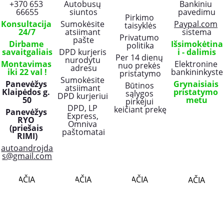
+370 653 
Autobusų 
Bankiniu 
66655
siuntos
pavedimu
Pirkimo 
Konsultacija 
Sumokėsite 
Paypal.com
taisyklės
24/7
atsiimant 
sistema
Privatumo 
pašte
Dirbame 
Išsimokėtina
politika
savaitgaliais
DPD kurjeris 
i - dalimis
Per 14 dienų 
nurodytu 
Montavimas 
Elektronine 
nuo prekės 
adresu
iki 22 val !
bankininkyste
pristatymo
Sumokėsite 
Panevėžys 
Grynaisiais 
Būtinos 
atsiimant 
Klaipėdos g. 
pristatymo 
sąlygos 
DPD kurjeriui 
50
metu
pirkėjui 
DPD, LP 
keičiant prekę
Panevėžys 
Express, 
RYO 
Omniva 
(priešais 
paštomatai
RIMI)
autoandrojda
s@gmail.com
PLAČIAU..
PLAČIAU..
PLAČIAU..
PLAČIAU..