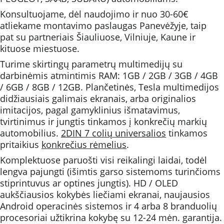
Konsultuojame, dėl naudojimo ir nuo 30-60€ 
atliekame montavimo paslaugas Panevėžyje, taip 
pat su partneriais Šiauliuose, Vilniuje, Kaune ir 
kituose miestuose. 
Turime skirtingų parametrų multimedijų su 
darbinėmis atmintimis RAM: 1GB / 2GB / 3GB / 4GB 
/ 6GB / 8GB / 12GB. Plančetinės, Tesla multimedijos 
didžiausiais galimais ekranais, arba originalios 
imitacijos, pagal gamyklinius išmatavimus, 
tvirtinimus ir jungtis tinkamos į konkrečių markių 
automobilius. 
2DIN 7 colių universalios
 tinkamos 
pritaikius 
konkrečius rėmelius
.
Komplektuose paruošti visi reikalingi laidai, todėl 
lengva pajungti (išimtis garso sistemoms turinčioms 
stiprintuvus ar optines jungtis). HD / OLED 
aukščiausios kokybės liečiami ekranai, naujausios 
Android operacinės sistemos ir 4 arba 8 branduolių 
procesoriai užtikrina kokybę su 12-24 mėn. garantija.