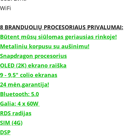
WiFi
8 BRANDUOLIŲ PROCESORIAUS PRIVALUMAI:
Būtent mūsų siūlomas geriausias rinkoje!
Metaliniu korpusu su aušinimu!
Snapdragon procesorius
OLED (2K) ekrano raiška
9 - 9,5" colio ekranas
24 mėn.garantija!
Bluetooth: 5.0
Galia: 4 x 60W 	
RDS radijas
SIM (4G)
DSP