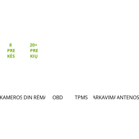
8 
20+ 
PRE
PRE
KĖS
KIŲ
KAMEROS
2DIN RĖMAI
OBD
TPMS
PARKAVIMAS
ANTENO