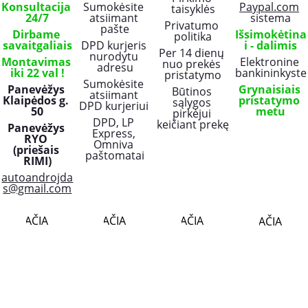
Konsultacija 
Sumokėsite 
Paypal.com
taisyklės
24/7
atsiimant 
sistema
Privatumo 
pašte
Dirbame 
Išsimokėtina
politika
savaitgaliais
DPD kurjeris 
i - dalimis
Per 14 dienų 
nurodytu 
Montavimas 
Elektronine 
nuo prekės 
adresu
iki 22 val !
bankininkyste
pristatymo
Sumokėsite 
Panevėžys 
Grynaisiais 
Būtinos 
atsiimant 
Klaipėdos g. 
pristatymo 
sąlygos 
DPD kurjeriui 
50
metu
pirkėjui 
DPD, LP 
keičiant prekę
Panevėžys 
Express, 
RYO 
Omniva 
(priešais 
paštomatai
RIMI)
autoandrojda
s@gmail.com
PLAČIAU..
PLAČIAU..
PLAČIAU..
PLAČIAU..