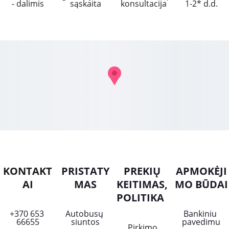
- dalimis
sąskaita
konsultacija
1-2* d.d.
KONTAKT
PRISTATY
PREKIŲ 
APMOKĖJI
AI
MAS
KEITIMAS, 
MO BŪDAI
POLITIKA
+370 653 
Autobusų 
Bankiniu 
66655
siuntos
pavedimu
Pirkimo 