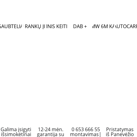
GAUBTELIAI
LAISVŲ RANKŲ ĮRANGA
OPTINIS KEITIKLIS
DAB +
MB/BMW 6M KABELIS
WWW.AUTOCARP
Galima įsigyti 
12-24 mėn. 
 0 653 666 55 
Pristatymas 
išsimokėtinai 
garantija su 
montavimas|
iš Panevėžio 