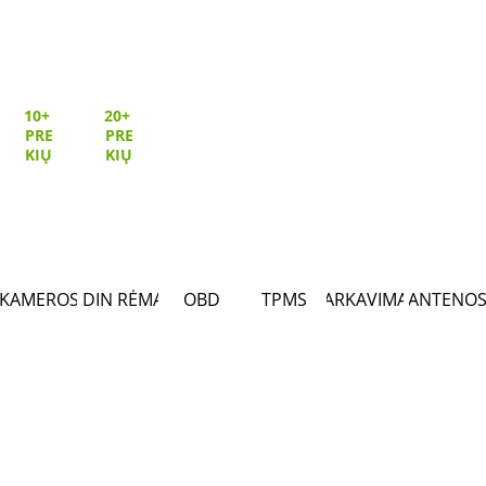
10+ 
20+ 
PRE
PRE
KIŲ
KIŲ
KAMEROS
2DIN RĖMAI
OBD
TPMS
PARKAVIMAS
ANTENO