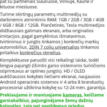
pat su partneriais Šiauliuose, Vilniuje, Kaune ir 
kituose miestuose. 
Turime skirtingų parametrų multimedijų su 
darbinėmis atmintimis RAM: 1GB / 2GB / 3GB / 4GB 
/ 6GB / 8GB / 12GB. Plančetinės, Tesla multimedijos 
didžiausiais galimais ekranais, arba originalios 
imitacijos, pagal gamyklinius išmatavimus, 
tvirtinimus ir jungtis tinkamos į konkrečių markių 
automobilius. 
2DIN 7 colių universalios
 tinkamos 
pritaikius 
konkrečius rėmelius
.
Komplektuose paruošti visi reikalingi laidai, todėl 
lengva pajungti (išimtis garso sistemoms turinčioms 
stiprintuvus ar optines jungtis). HD / OLED 
aukščiausios kokybės liečiami ekranai, naujausios 
Android operacinės sistemos ir 4 arba 8 branduolių 
procesoriai užtikrina kokybę su 12-24 mėn. garantija.
Prekiaujame ir montuojame 
kameras
, keičiame 
garsiakalbius, pajunginėjame žemų dažnių 
kolonėles, taip pat papildomus priedus 