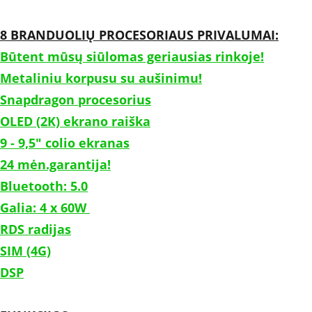
8 BRANDUOLIŲ PROCESORIAUS PRIVALUMAI:
Būtent mūsų siūlomas geriausias rinkoje!
Metaliniu korpusu su aušinimu!
Snapdragon procesorius
OLED (2K) ekrano raiška
9 - 9,5" colio ekranas
24 mėn.garantija!
Bluetooth: 5.0
Galia: 4 x 60W 	
RDS radijas
SIM (4G)
DSP