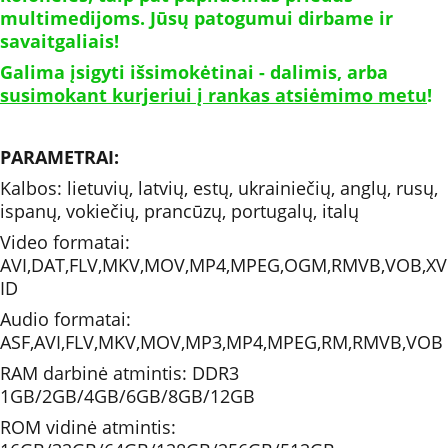
multimedijoms. Jūsų patogumui dirbame ir 
savaitgaliais!
Galima įsigyti išsimokėtinai - dalimis, arba 
susimokant kurjeriui į rankas atsiėmimo metu
!
PARAMETRAI: 
Kalbos: lietuvių, latvių, estų, ukrainiečių, anglų, rusų, 
ispanų, vokiečių, prancūzų, portugalų, italų
Video formatai: 
AVI,DAT,FLV,MKV,MOV,MP4,MPEG,OGM,RMVB,VOB,XV
ID
Audio formatai: 
ASF,AVI,FLV,MKV,MOV,MP3,MP4,MPEG,RM,RMVB,VOB
RAM darbinė atmintis: DDR3 
1GB/2GB/4GB/6GB/8GB/12GB
ROM vidinė atmintis: 