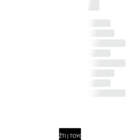
GRĮŽTI Į TOYOTA