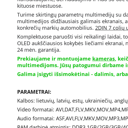
kituose miestuose. 
Turime skirtingų parametrų multimedijų su da
multimedijos didžiausiais galimais ekranais, ar
konkrečių markių automobilius. 
2DIN 7 colių 
Komplektuose paruošti visi reikalingi laidai, t
OLED aukščiausios kokybės liečiami ekranai, n
24 mėn. garantija.
Prekiaujame ir montuojame 
kameras
, ke
multimedijoms. Jūsų patogumui dirbame ir 
Galima įsigyti išsimokėtinai - dalimis, arba
PARAMETRAI: 
Kalbos: lietuvių, latvių, estų, ukrainiečių, angl
Video formatai: AVI,DAT,FLV,MKV,MOV,MP4,
Audio formatai: ASF,AVI,FLV,MKV,MOV,MP3,
RAM darbinė atmintis: DDR3 1GB/2GB/3GB/