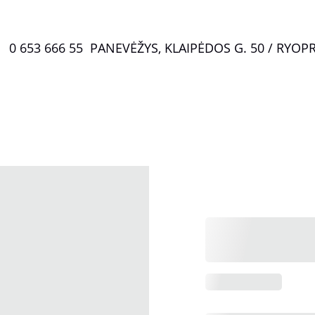
0 653 666 55  PANEVĖŽYS, KLAIPĖDOS G. 50 / RYO
P