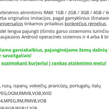
rbinėmis atmintimis RAM: 1GB / 2GB / 3GB / 4GB / 6G
ba originalios imitacijos, pagal gamyklinius išmatavim
universalios
 tinkamos pritaikius 
konkrečius rėmelius
.
odėl lengva pajungti (išimtis garso sistemoms turinčio
aujausios Android operacinės sistemos ir 4 arba 8 br
ičiame garsiakalbius, pajunginėjame žemų dažnių 
savaitgaliais!
 
susimokant kurjeriui į rankas atsiėmimo metu
!
ų, rusų, ispanų, vokiečių, prancūzų, portugalų, italų
MPEG,OGM,RMVB,VOB,XVID
MP4,MPEG,RM,RMVB,VOB
4GB/6GB/8GB/12GB