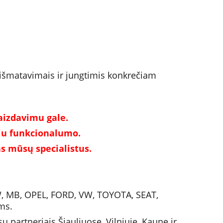
 išmatavimais ir jungtimis konkrečiam 
aizdavimu gale.
niu funkcionalumo. 
s mūsų specialistus.
W, MB, OPEL, FORD, VW, TOYOTA, SEAT, 
ms.
partneriais Šiauliuose, Vilniuje, Kaune ir 