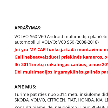
APRAŠYMAS:
VOLVO S60 V60 Android multimedija plančetinė s
automobiliui VOLVO: V60 S60 (2008-2018)
Jei yra MY CAR funkcija tada montavimo me
Gali nebeatvaizduoti priekinės kameros, o
Iki 2014 metų reikalingas canbus, o nuo 20
Dėl multimedijos ir gamyklinės galinės pa
APIE MUS:
Turime patirties nuo 2014 metų ir siūlome d
SKODA, VOLVO, CITROEN, FIAT, HONDA, KIA, 
Konsultuojame, dėl naudojimo ir nuo 30-60€ at