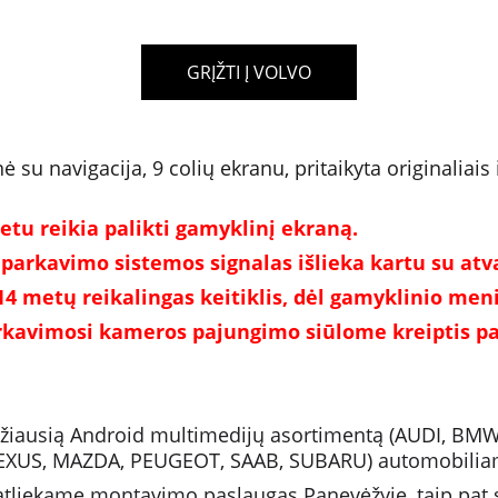
GRĮŽTI Į VOLVO
u navigacija, 9 colių ekranu, pritaikyta originaliais
tu reikia palikti gamyklinį ekraną.
 parkavimo sistemos signalas išlieka kartu su atv
14 metų reikalingas keitiklis, dėl gamyklinio me
rkavimosi kameros pajungimo siūlome kreiptis pa
idžiausią Android multimedijų asortimentą (AUDI, BM
LEXUS, MAZDA, PEUGEOT, SAAB, SUBARU) automobilia
liekame montavimo paslaugas Panevėžyje, taip pat su 