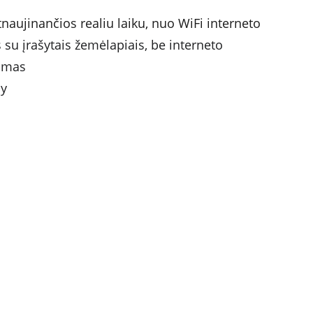
aujinančios realiu laiku, nuo WiFi interneto 
 su įrašytais žemėlapiais, be interneto
vimas
ay