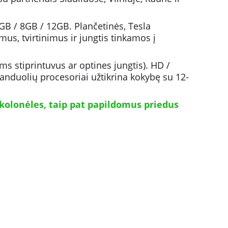
B / 8GB / 12GB. Plančetinės, Tesla 
us, tvirtinimus ir jungtis tinkamos į 
ms stiprintuvus ar optines jungtis). HD / 
anduolių procesoriai užtikrina kokybę su 12-
kolonėles, taip pat papildomus priedus 